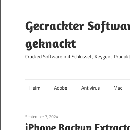
Zum
Inhalt
springen
Gecrackter Softwa
geknackt
Cracked Software mit Schlüssel , Keygen , Produk
Heim
Adobe
Antivirus
Mac
September 7, 2024
System
/
Fenster
iPhone Backup Extracto