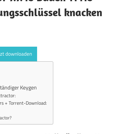
ungsschlüssel knacken
tzt downloaden
ständiger Keygen
tractor:
rs + Torrent-Download:
ractor?