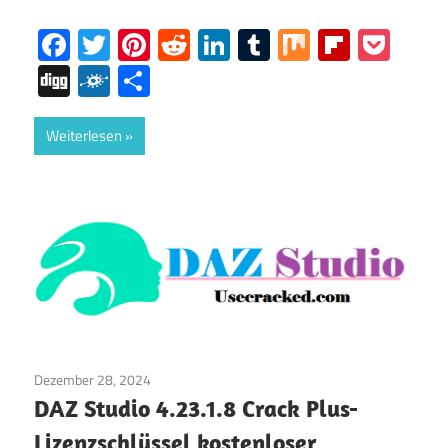
Facebook
Twitter
Pinterest
Reddit
LinkedIn
Tumblr
Mix
Flipboa
Poc
Digg
Folkd
Share
Weiterlesen
Dezember 28, 2024
Internet
/
Fenster
DAZ Studio 4.23.1.8 Crack Plus-
Lizenzschlüssel kostenloser