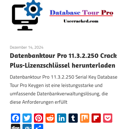
Dezember 14, 2024
Internet
/
Fenster
Datenbanktour Pro 11.3.2.250 Crack
Plus-Lizenzschlüssel herunterladen
Datenbanktour Pro 11.3.2.250 Serial Key Database
Tour Pro Keygen ist eine leistungsstarke und
umfassende Datenbankverwaltungslösung, die
diese Anforderungen erfüllt
Facebook
Twitter
Pinterest
Reddit
LinkedIn
Tumblr
Mix
Flipboa
Poc
Digg
Folkd
Share