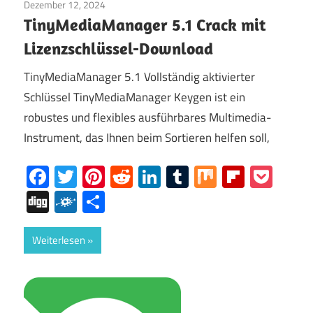
Dezember 12, 2024
Internet
/
Fenster
TinyMediaManager 5.1 Crack mit
Lizenzschlüssel-Download
TinyMediaManager 5.1 Vollständig aktivierter
Schlüssel TinyMediaManager Keygen ist ein
robustes und flexibles ausführbares Multimedia-
Instrument, das Ihnen beim Sortieren helfen soll,
Facebook
Twitter
Pinterest
Reddit
LinkedIn
Tumblr
Mix
Flipboa
Poc
Digg
Folkd
Share
Weiterlesen