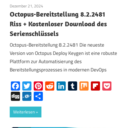
Dezember 21, 2024
Multimedia
/
Fenster
Octopus-Bereitstellung 8.2.2481
Riss + Kostenloser Download des
Serienschlüssels
Octopus-Bereitstellung 8.2.2481 Die neueste
Version von Octopus Deploy Keygen ist eine robuste
Plattform zur Automatisierung des
Bereitstellungsprozesses in modernen DevOps
Facebook
Twitter
Pinterest
Reddit
LinkedIn
Tumblr
Mix
Flipboa
Poc
Digg
Folkd
Share
Weiterlesen