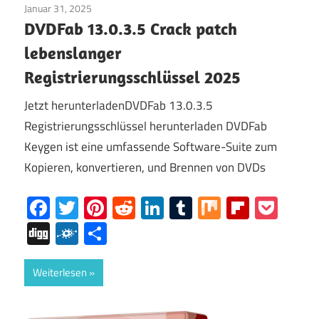
Januar 31, 2025
Fenster
DVDFab 13.0.3.5 Crack patch
lebenslanger
Registrierungsschlüssel 2025
Jetzt herunterladenDVDFab 13.0.3.5
Registrierungsschlüssel herunterladen DVDFab
Keygen ist eine umfassende Software-Suite zum
Kopieren, konvertieren, und Brennen von DVDs
Facebook
Twitter
Pinterest
Reddit
LinkedIn
Tumblr
Mix
Flipboa
Poc
Digg
Folkd
Share
Weiterlesen