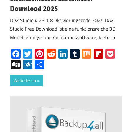
Download 2025
DAZ Studio 4.23.1.8 Aktivierungscode 2025 DAZ
Studio Free Download ist eine funktionsreiche 3D-
Modellierungs- und Animationssoftware, bietet a
Facebook
Twitter
Pinterest
Reddit
LinkedIn
Tumblr
Mix
Flipboa
Poc
Digg
Folkd
Share
Weiterlesen