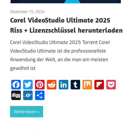
Dezember 15, 2024
Internet
/
Fenster
Corel VideoStudio Ultimate 2025
Riss + Lizenzschlüssel herunterladen
Corel VideoStudio Ultimate 2025 Torrent Corel
VideoStudio Ultimate ist die professionellste
Anwendung der Welt, an die man am meisten
gewöhnt ist
Facebook
Twitter
Pinterest
Reddit
LinkedIn
Tumblr
Mix
Flipboa
Poc
Digg
Folkd
Share
Weiterlesen