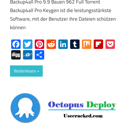
Backup4all Pro 9.9 Bauen 962 Full Torrent
Backup4all Pro Keygen ist die leistungsstärkste
Software, mit der Benutzer ihre Dateien schützen
können
Facebook
Twitter
Pinterest
Reddit
LinkedIn
Tumblr
Mix
Flipboa
Poc
Digg
Folkd
Share
Weiterlesen