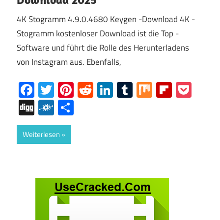
4K Stogramm 4.9.0.4680 Keygen -Download 4K -
Stogramm kostenloser Download ist die Top -
Software und führt die Rolle des Herunterladens
von Instagram aus. Ebenfalls,
Facebook
Twitter
Pinterest
Reddit
LinkedIn
Tumblr
Mix
Flipboa
Poc
Digg
Folkd
Share
Weiterlesen