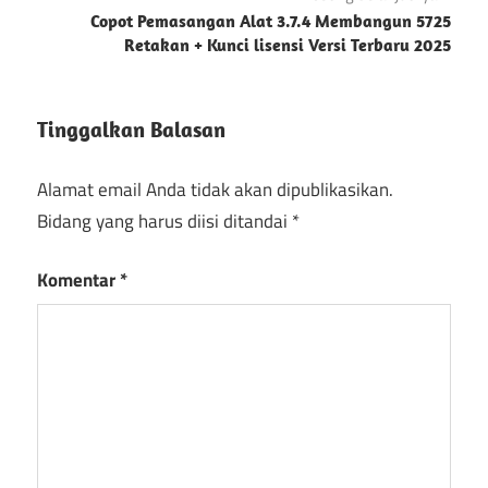
Copot Pemasangan Alat 3.7.4 Membangun 5725
Reaper
Retakan + Kunci lisensi Versi Terbaru 2025
Serial
Key
Torrent
Tinggalkan Balasan
REAPER
Alamat email Anda tidak akan dipublikasikan.
Bidang yang harus diisi ditandai
*
Komentar
*