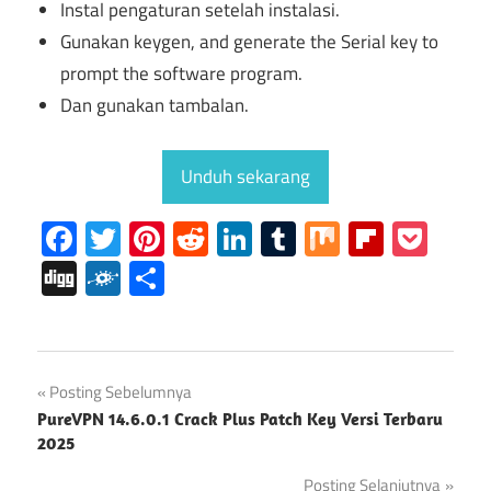
Instal pengaturan setelah instalasi.
Gunakan keygen,
and generate the Serial key to
prompt the software program
.
Dan gunakan tambalan.
Unduh sekarang
Facebook
Twitter
Pinterest
Reddit
LinkedIn
Tumblr
Mix
Flipboa
Poc
Digg
Folkd
Share
Unduh
Navigasi
Posting Sebelumnya
REAPER
PureVPN 14.6.0.1 Crack Plus Patch Key Versi Terbaru
pos
Kunci
2025
Pendaftaran
Posting Selanjutnya
Reaper