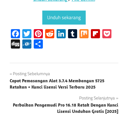
Unduh sekarang
Facebook
Twitter
Pinterest
Reddit
LinkedIn
Tumblr
Mix
Flipboa
Poc
Digg
Folkd
Share
Kunci
Navigasi
Posting Sebelumnya
Aktivasi
Copot Pemasangan Alat 3.7.4 Membangun 5725
FL
pos
Retakan + Kunci lisensi Versi Terbaru 2025
Studio
Posting Selanjutnya
Fl
Studio
Perbaikan Pengemudi Pro 16.18 Retak Dengan Kunci
Crack
Lisensi Unduhan Gratis [2025]
Unduh
FL