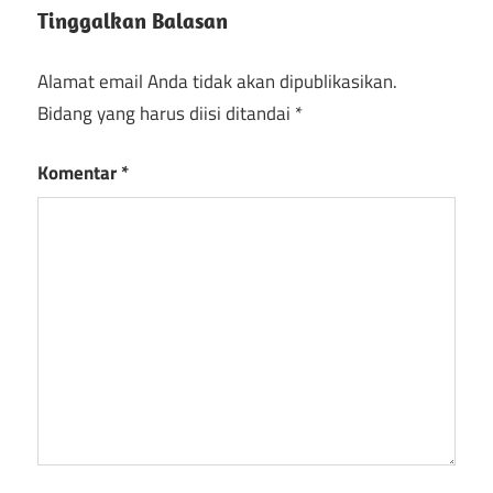
Tinggalkan Balasan
Studio
Fl
Alamat email Anda tidak akan dipublikasikan.
Studio
Bidang yang harus diisi ditandai
*
keygen
Kunci
Komentar
*
lisensi
FL
Studio
Kunci
Seri Fl
Studio
FL
Studio
Torrent