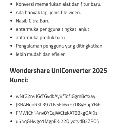
Konversi memerlukan alat dan fitur baru.
Ada banyak lagi jenis file video.
Nasib Citra Baru
antarmuka pengguna tingkat lanjut
antarmuka produk baru
Pengalaman pengguna yang ditingkatkan
lebih mudah dan efisien
Wondershare UniConverter 2025
Kunci:
wNtG2n4JGcTGvdbAy8fTofJGgmBcYxay
JKBANqoR3L397UvSEh6xF7D8yHnpYBiF
FMWJCh14nv8YCajWCtekAT88kgOAKIz
u54qGHwgo1MgpEKi22DlyotvdB3ZPON