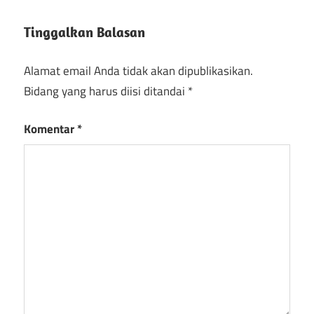
Wondershare
UniConverter
Tinggalkan Balasan
Wondershare
uniconverter
Alamat email Anda tidak akan dipublikasikan.
unduh gratis
Bidang yang harus diisi ditandai
*
Versi lengkap
Wondershare
Komentar
*
UniConverter