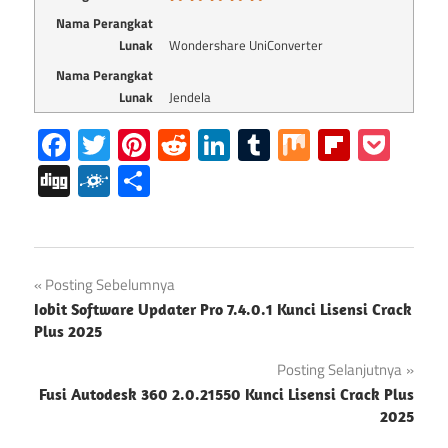
Nama Perangkat
Lunak
Wondershare UniConverter
Nama Perangkat
Lunak
Jendela
Facebook
Twitter
Pinterest
Reddit
LinkedIn
Tumblr
Mix
Flipboa
Poc
Digg
Folkd
Share
Kunci Aktivasi
Navigasi
Posting Sebelumnya
Wondershare
Iobit Software Updater Pro 7.4.0.1 Kunci Lisensi Crack
UniConverter
pos
Plus 2025
Retak
Posting Selanjutnya
Wondershare
UniConverter
Fusi Autodesk 360 2.0.21550 Kunci Lisensi Crack Plus
2025
Unduh