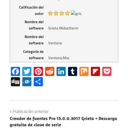
Calificación del
autor
Nombre del
software
Grieta MobaXterm
Nombre del
software
Ventana
Categoría de
software
Ventana,Mac
Facebook
Twitter
Pinterest
Reddit
LinkedIn
Tumblr
Mix
Flipboa
Poc
Digg
Folkd
Share
Grieta
Mensaje
Publicación anterior
MobaXterm
Creador de fuentes Pro 15.0.0.3017 Grieta + Descarga
de
Descarga
gratuita de clave de serie