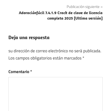
gratuita de
navegación
Publicación siguiente
MobaXterm
Adoraciónfácil 7.4.1.9 Crack de clave de licencia
Clave de
completa 2025 [Ultima versión]
licencia de
MobaXterm
Clave de
Deja una respuesta
serie de
MobaXterm
su dirección de correo electrónico no será publicada.
Los campos obligatorios están marcados
*
Comentario
*