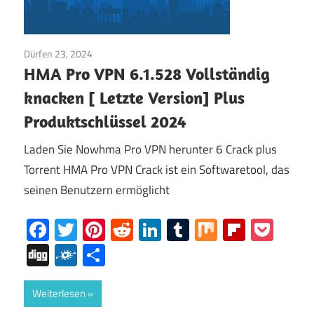
Dürfen 23, 2024
Heim
HMA Pro VPN 6.1.528 Vollständig
knacken [ Letzte Version] Plus
Produktschlüssel 2024
Laden Sie Nowhma Pro VPN herunter 6 Crack plus
Torrent HMA Pro VPN Crack ist ein Softwaretool, das
seinen Benutzern ermöglicht
Facebook
Twitter
Pinterest
Reddit
LinkedIn
Tumblr
Mix
Flipboa
Poc
Digg
Folkd
Share
Weiterlesen