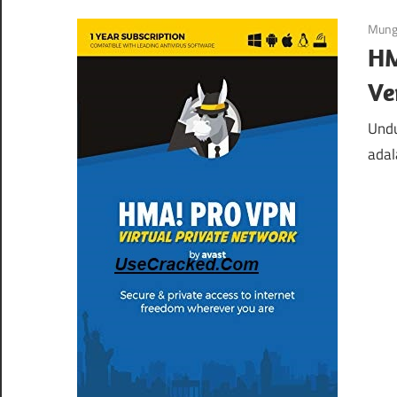
Mung
HM
Ve
Undu
adal