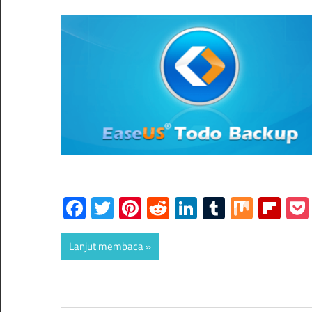
Facebook
Twitter
Pinterest
Reddit
LinkedIn
Tumblr
Mix
Fli
Lanjut membaca