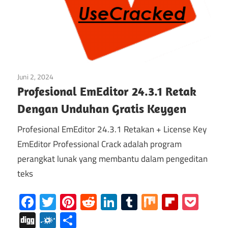
Juni 2, 2024
Multimedia
Profesional EmEditor 24.3.1 Retak
Dengan Unduhan Gratis Keygen
Profesional EmEditor 24.3.1 Retakan + License Key
EmEditor Professional Crack adalah program
perangkat lunak yang membantu dalam pengeditan
teks
Facebook
Twitter
Pinterest
Reddit
LinkedIn
Tumblr
Mix
Flipboa
Poc
Digg
Folkd
Share