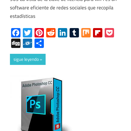
software eficiente de redes sociales que recopila
estadísticas
Facebook
Twitter
Pinterest
Reddit
LinkedIn
Tumblr
Mix
Flipboa
Poc
Digg
Folkd
Share
sigue leyendo