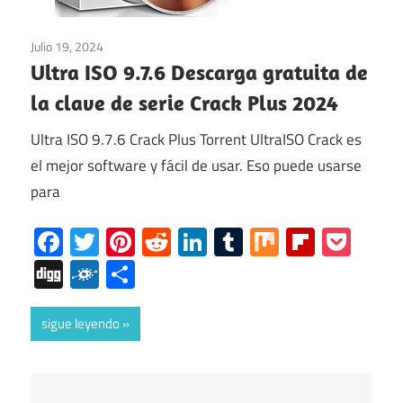
Julio 19, 2024
Multimedia
/
ventanas
Ultra ISO 9.7.6 Descarga gratuita de
la clave de serie Crack Plus 2024
Ultra ISO 9.7.6 Crack Plus Torrent UltraISO Crack es
el mejor software y fácil de usar. Eso puede usarse
para
Facebook
Twitter
Pinterest
Reddit
LinkedIn
Tumblr
Mix
Flipboa
Poc
Digg
Folkd
Share
sigue leyendo