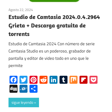
Agosto 22, 2024
Multimedia
/
ventanas
Estudio de Camtasia 2024.0.4.2964
Grieta + Descarga gratuita de
torrents
Estudio de Camtasia 2024 Con número de serie
Camtasia Studio es un poderoso, grabador de
pantalla y editor de video todo en uno que le
permite
Facebook
Twitter
Pinterest
Reddit
LinkedIn
Tumblr
Mix
Flipboa
Poc
Digg
Folkd
Share
sigue leyendo