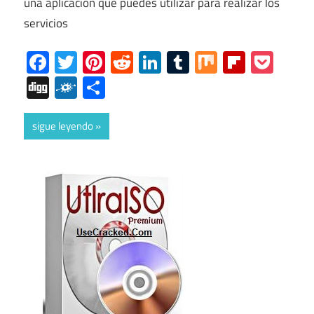
una aplicación que puedes utilizar para realizar los
servicios
Facebook
Twitter
Pinterest
Reddit
LinkedIn
Tumblr
Mix
Flipboa
Poc
Digg
Folkd
Share
sigue leyendo