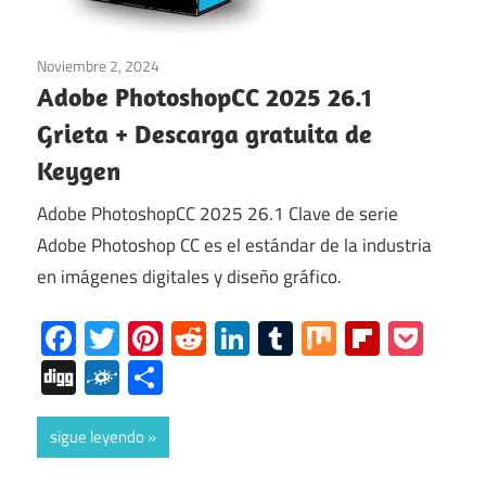
Noviembre 2, 2024
Multimedia
/
ventanas
Adobe PhotoshopCC 2025 26.1
Grieta + Descarga gratuita de
Keygen
Adobe PhotoshopCC 2025 26.1 Clave de serie
Adobe Photoshop CC es el estándar de la industria
en imágenes digitales y diseño gráfico.
Facebook
Twitter
Pinterest
Reddit
LinkedIn
Tumblr
Mix
Flipboa
Poc
Digg
Folkd
Share
sigue leyendo