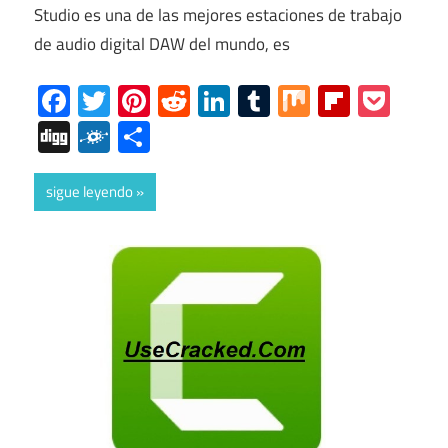
Studio es una de las mejores estaciones de trabajo
de audio digital DAW del mundo, es
Facebook
Twitter
Pinterest
Reddit
LinkedIn
Tumblr
Mix
Flipboa
Poc
Digg
Folkd
Share
sigue leyendo