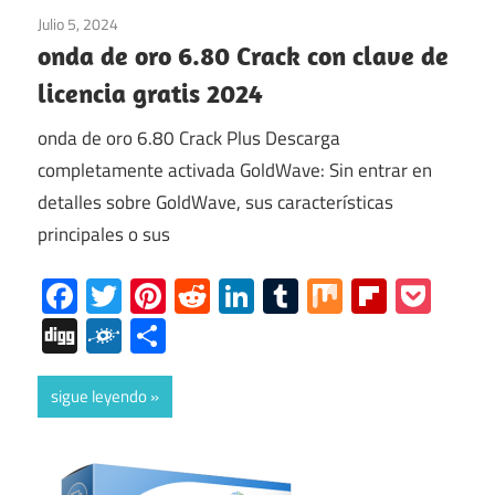
Julio 5, 2024
Multimedia
onda de oro 6.80 Crack con clave de
licencia gratis 2024
onda de oro 6.80 Crack Plus Descarga
completamente activada GoldWave: Sin entrar en
detalles sobre GoldWave, sus características
principales o sus
Facebook
Twitter
Pinterest
Reddit
LinkedIn
Tumblr
Mix
Flipboa
Poc
Digg
Folkd
Share
sigue leyendo